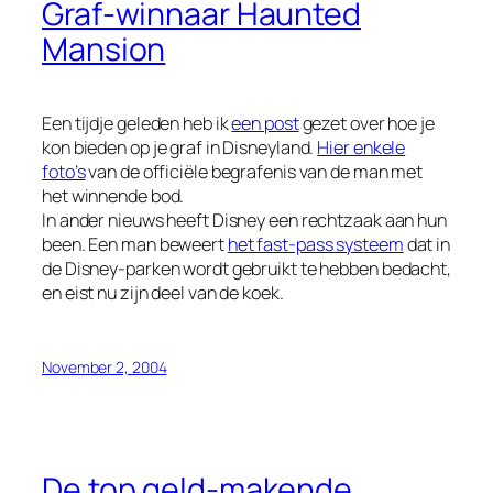
Graf-winnaar Haunted
Mansion
Een tijdje geleden heb ik
een post
gezet over hoe je
kon bieden op je graf in Disneyland.
Hier enkele
foto’s
van de officiële begrafenis van de man met
het winnende bod.
In ander nieuws heeft Disney een rechtzaak aan hun
been. Een man beweert
het fast-pass systeem
dat in
de Disney-parken wordt gebruikt te hebben bedacht,
en eist nu zijn deel van de koek.
November 2, 2004
De top geld-makende