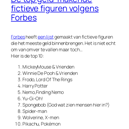
fictieve figuren volgens
Forbes
Forbes
heeft
een lijst
gemaakt van fictieve figuren
die het meeste geld binnenbrengen. Het is niet echt
om van omver te vallen maar toch…
Hier is de top 10:
MickeyMouse & Vrienden
Winnie De Pooh & Vrienden
Frodo, Lord Of The Rings
Harry Potter
Nemo,Finding Nemo
Yu-Gi-Oh!
Spongebob (God wat zien mensen hier in?)
Spider-man
Wolverine, X-men
Pikachu, Pokémon