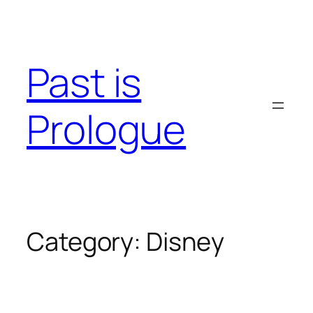
Skip
to
content
Past is
Prologue
Category:
Disney