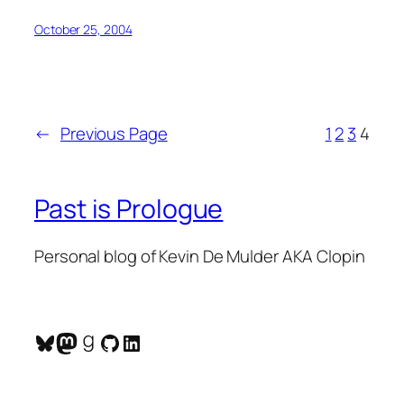
October 25, 2004
←
Previous Page
1
2
3
4
Past is Prologue
Personal blog of Kevin De Mulder AKA Clopin
Bluesky
Mastodon
Goodreads
GitHub
LinkedIn