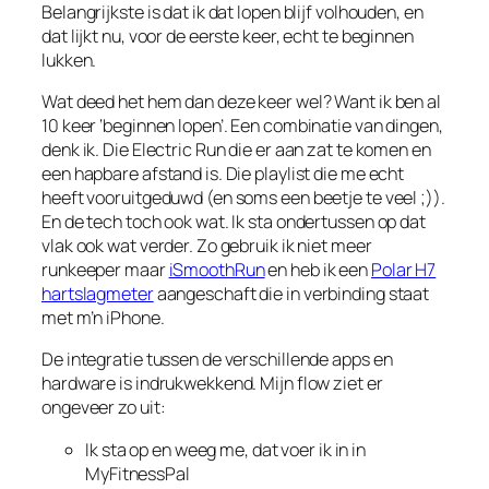
Belangrijkste is dat ik dat lopen blijf volhouden, en
dat lijkt nu, voor de eerste keer, echt te beginnen
lukken.
Wat deed het hem dan deze keer wel? Want ik ben al
10 keer ‘beginnen lopen’. Een combinatie van dingen,
denk ik. Die Electric Run die er aan zat te komen en
een hapbare afstand is. Die playlist die me echt
heeft vooruitgeduwd (en soms een beetje te veel ;)).
En de tech toch ook wat. Ik sta ondertussen op dat
vlak ook wat verder. Zo gebruik ik niet meer
runkeeper maar
iSmoothRun
en heb ik een
Polar H7
hartslagmeter
aangeschaft die in verbinding staat
met m’n iPhone.
De integratie tussen de verschillende apps en
hardware is indrukwekkend. Mijn flow ziet er
ongeveer zo uit:
Ik sta op en weeg me, dat voer ik in in
MyFitnessPal