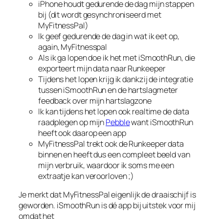
iPhone houdt gedurende de dag mijn stappen
bij (dit wordt gesynchroniseerd met
MyFitnessPal)
Ik geef gedurende de dag in wat ik eet op,
again, MyFitnesspal
Als ik ga lopen doe ik het met iSmoothRun, die
exporteert mijn data naar Runkeeper
Tijdens het lopen krijg ik dankzij de integratie
tussen iSmoothRun en de hartslagmeter
feedback over mijn hartslagzone
Ik kan tijdens het lopen ook realtime de data
raadplegen op mijn
Pebble
want iSmoothRun
heeft ook daarop een app
MyFitnessPal trekt ook de Runkeeper data
binnen en heeft dus een compleet beeld van
mijn verbruik, waardoor ik soms me een
extraatje kan veroorloven ;)
Je merkt dat MyFitnessPal eigenlijk de draaischijf is
geworden. iSmoothRun is dé app bij uitstek voor mij
omdat het