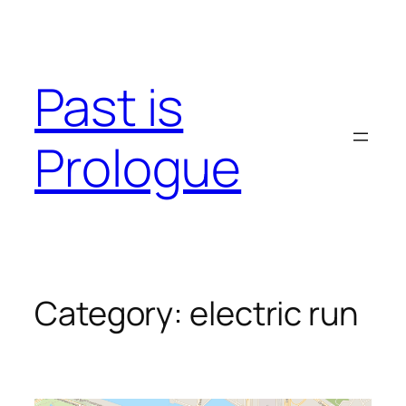
Skip
to
content
Past is
Prologue
Category:
electric run