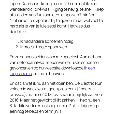
lopen. Daarnaast kreeg ik ook te horen dat ik een
wandelend cliché was: ik ging te hevig, te snel. Ik liep
afstanden van 7km aan een tempo van 7min/km.
Niet direct om applaus bij te geven, maar wel veel te
hard als je van je luie zetel komt. Het was dus
duidelijk:
Ik had andere schoenen nodig
Ik moest trager opbouwen
En ze hebben beiden voor me opgelost. Aan de hand
van de loopanalyse hebben we de juiste schoenen
gevonden en op hun website downloadde ik
een
loopschema
om op te bouwen.
En dat is wat ik nu aan het doen ben. De Electric Run
volgende week wordt geen probleem (fingers
crossed), maar de 10 Miles is waarschijnlijk pas voor
2016. Maar het gewicht blijft zakken. Ik heb nu een
3-tal kilo verloren en hoop er nog 7 af te krijgen op
een nog te bepalen termijn ;)