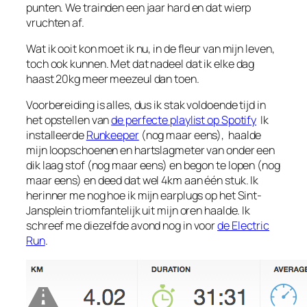
punten. We trainden een jaar hard en dat wierp
vruchten af.
Wat ik ooit kon moet ik nu, in de fleur van mijn leven,
toch ook kunnen. Met dat nadeel dat ik elke dag
haast 20kg meer meezeul dan toen.
Voorbereiding is alles, dus ik stak voldoende tijd in
het opstellen van
de perfecte playlist op Spotify
Ik
installeerde
Runkeeper
(nog maar eens), haalde
mijn loopschoenen en hartslagmeter van onder een
dik laag stof (nog maar eens) en begon te lopen (nog
maar eens) en deed dat wel 4km aan één stuk. Ik
herinner me nog hoe ik mijn earplugs op het Sint-
Jansplein triomfantelijk uit mijn oren haalde. Ik
schreef me diezelfde avond nog in voor
de Electric
Run
.