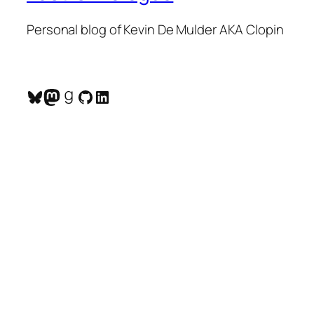
Personal blog of Kevin De Mulder AKA Clopin
Bluesky
Mastodon
Goodreads
GitHub
LinkedIn