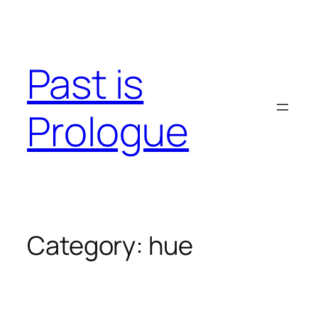
Skip
to
content
Past is
Prologue
Category:
hue