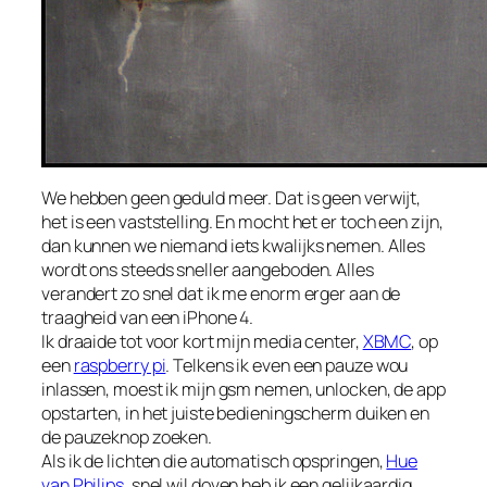
We hebben geen geduld meer. Dat is geen verwijt,
het is een vaststelling. En mocht het er toch een zijn,
dan kunnen we niemand iets kwalijks nemen. Alles
wordt ons steeds sneller aangeboden. Alles
verandert zo snel dat ik me enorm erger aan de
traagheid van een iPhone 4.
Ik draaide tot voor kort mijn media center,
XBMC
, op
een
raspberry pi
. Telkens ik even een pauze wou
inlassen, moest ik mijn gsm nemen, unlocken, de app
opstarten, in het juiste bedieningscherm duiken en
de pauzeknop zoeken.
Als ik de lichten die automatisch opspringen,
Hue
van Philips
, snel wil doven heb ik een gelijkaardig