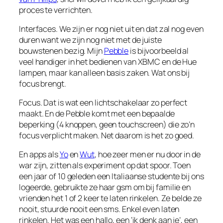
proces te verrichten.
Interfaces. We zijn er nog niet uit en dat zal nog even
duren want we zijn nog niet met de juiste
bouwstenen bezig. Mijn
Pebble
is bijvoorbeeld al
veel handiger in het bedienen van XBMC en de Hue
lampen, maar kan alleen basis zaken. Wat ons bij
focus brengt.
Focus. Dat is wat een lichtschakelaar zo perfect
maakt. En de Pebble komt met een bepaalde
beperking (4 knoppen, geen touchscreen) die zo’n
focus verplicht maken. Net daarom is het zo goed.
En apps als
Yo
en
Wut
, hoe zeer men er nu door in de
war zijn, zitten als experiment op dat spoor. Toen
een jaar of 10 geleden een Italiaanse studente bij ons
logeerde, gebruikte ze haar gsm om bij familie en
vrienden het 1 of 2 keer te laten rinkelen. Ze belde ze
nooit, stuurde nooit een sms. Enkel even laten
rinkelen. Het was een hallo, een ‘ik denk aan je’, een