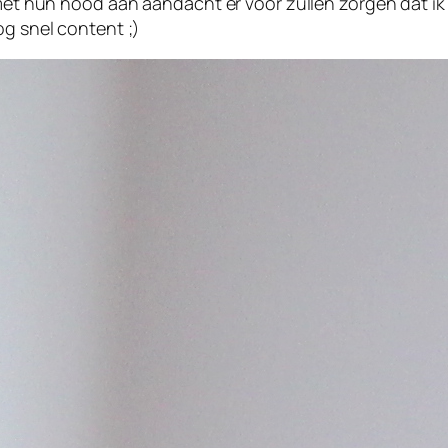
 met hun nood aan aandacht er voor zullen zorgen dat ik
og snel content ;)