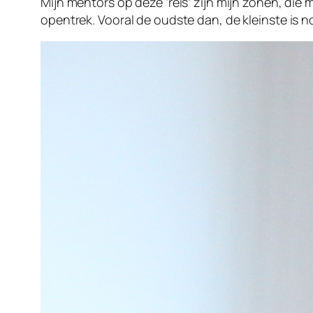
Mijn mentors op deze ‘reis’ zijn mijn zonen, die
opentrek. Vooral de oudste dan, de kleinste is n