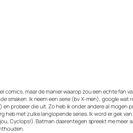
s wel comics, maar de manier waarop zou een echte fan v
lende smaken. Ik neem een serie (bv X-men), google wat 
) en probeer die uit. Zo heb ik onder andere al mogen
 erg heb met zulke langlopende series. Ik word er gek v
r jou, Cyclops!). Batman daarentegen spreekt me meer aan
 onthouden.