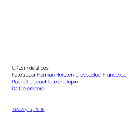
URL’s in de slides:
Foto’s door
Herman Horsten
,
dreyboblue
,
Francesco
Rachello
,
beautifoto
en
clopin
De Ceremonie
January 13, 2009