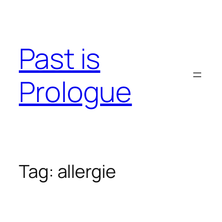
Skip
to
content
Past is
Prologue
Tag:
allergie