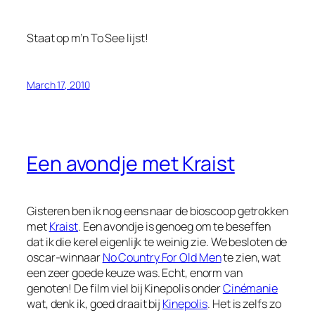
Staat op m’n
To See
lijst!
March 17, 2010
Een avondje met Kraist
Gisteren ben ik nog eens naar de bioscoop getrokken
met
Kraist
. Een avondje is genoeg om te beseffen
dat ik die kerel eigenlijk te weinig zie. We besloten de
oscar-winnaar
No Country For Old Men
te zien, wat
een zeer goede keuze was. Echt, enorm van
genoten! De film viel bij Kinepolis onder
Cinémanie
wat, denk ik, goed draait bij
Kinepolis
. Het is zelfs zo