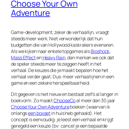
Choose Your Own
Adventure
Game-development, zeker de verhaallijn, vraagt
steeds meer werk. Niet verwonderlijk dat hun
budgetten die van Hollywood kaskrakers evenaren.
Als we kijken naar enkele topgames als
Bioshock
,
Mass Effect
en
Heavy Rain
, dan merken we ook dat
de speler steeds meer te zeggen heeft in het
verhaal. De keuzes die je maakt bepalen hoe het
verhaal verder gaat. Dus: meer verhaallijnen in een
game en een zekere herspeelbaarheid.
Dit gegeven is niet nieuw en bestaat zelfs al langer in
boekvorm. Zo maakt
ChooseCo
al meer dan 30 jaar
Choose Your Own Adventure
boeken (waarvan ik
onlangs
een boxset
in huis heb gehaald). Het
concept is eenvoudig: je leest een verhaal en krijgt
geregeld een keuze (bv: cancel je een bepaalde