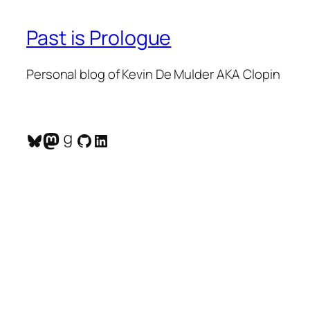
Past is Prologue
Personal blog of Kevin De Mulder AKA Clopin
Bluesky
Mastodon
Goodreads
GitHub
LinkedIn