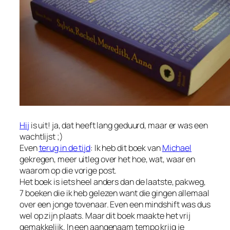
Hij
is uit! ja, dat heeft lang geduurd, maar er was een
wachtlijst ;)
Even
terug in de tijd
: Ik heb dit boek van
Michael
gekregen, meer uitleg over het hoe, wat, waar en
waarom op die vorige post.
Het boek is iets heel anders dan de laatste, pakweg,
7 boeken die ik heb gelezen want die gingen allemaal
over een jonge tovenaar. Even een mindshift was dus
wel op zijn plaats. Maar dit boek maakte het vrij
gemakkelijk. In een aangenaam tempo krijg je