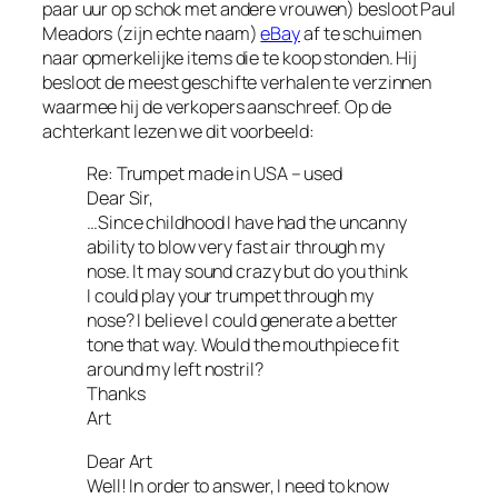
paar uur op schok met andere vrouwen) besloot Paul
Meadors (zijn echte naam)
eBay
af te schuimen
naar opmerkelijke items die te koop stonden. Hij
besloot de meest geschifte verhalen te verzinnen
waarmee hij de verkopers aanschreef. Op de
achterkant lezen we dit voorbeeld:
Re: Trumpet made in USA – used
Dear Sir,
…Since childhood I have had the uncanny
ability to blow very fast air through my
nose. It may sound crazy but do you think
I could play your trumpet through my
nose? I believe I could generate a better
tone that way. Would the mouthpiece fit
around my left nostril?
Thanks
Art
Dear Art
Well! In order to answer, I need to know