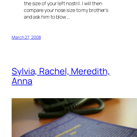
the size of your left nostril. I will then
compare your nose size to my brother’s
and ask him to blow …
March 27, 2008
Sylvia, Rachel, Meredith,
Anna