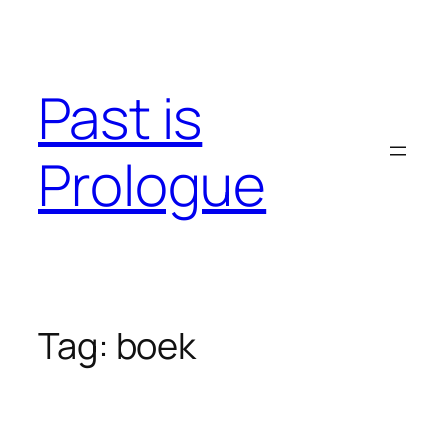
Skip
to
content
Past is
Prologue
Tag:
boek