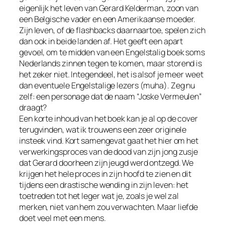
eigenlijk het leven van Gerard Kelderman, zoon van
een Belgische vader en een Amerikaanse moeder.
Zijn leven, of de flashbacks daarnaartoe, spelen zich
dan ook in beide landen af. Het geeft een apart
gevoel, om te midden van een Engelstalig boek soms
Nederlands zinnen tegen te komen, maar storend is
het zeker niet. Integendeel, het is alsof je meer weet
dan eventuele Engelstalige lezers (muha). Zeg nu
zelf: een personage dat de naam “Joske Vermeulen”
draagt?
Een korte inhoud van het boek kan je al op de cover
terugvinden, wat ik trouwens een zeer originele
insteek vind. Kort samengevat gaat het hier om het
verwerkingsproces van de dood van zijn jong zusje
dat Gerard doorheen zijn jeugd werd ontzegd. We
krijgen het hele proces in zijn hoofd te zien en dit
tijdens een drastische wending in zijn leven: het
toetreden tot het leger wat je, zoals je wel zal
merken, niet van hem zou verwachten. Maar liefde
doet veel met een mens.