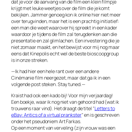
dat je voor de aanvang van de film een klein filmpje
krijgt met leuke weetjes over de film die je komt
bekijken. Jammer genoeg kon ik online hier niet meer
over terugvinden, maar het is een prachtig initiatief:
een man die weet waarover hij spreekt in een kader
waardoor je tijdens de film zal terugdenken aan die
presentatie en zal glimlachen. Een investering die je
niet zomaar maakt, en het bewijst voor mij nog maar
eens dat Kinepolis echt wel de beste bioscoopgroup
is in onze streken.
—Ik had hier een hele rant over een andere
Cinémanie film neergezet, maar dat ga ik in een
volgende post steken. Stay tuned.—
Kraist had ook een kado bij! Voor mijn verjaardag!
Een boekje, waar ik nog niet van gehoord had (wat ik
trouwens raar vind). Het draagt de titel "
Letters to
eBay: Antics of a virtual prankster
" en is geschreven
onder het pseudoniem Art Farkas.
Op een moment van verveling (zijn vrouw was een