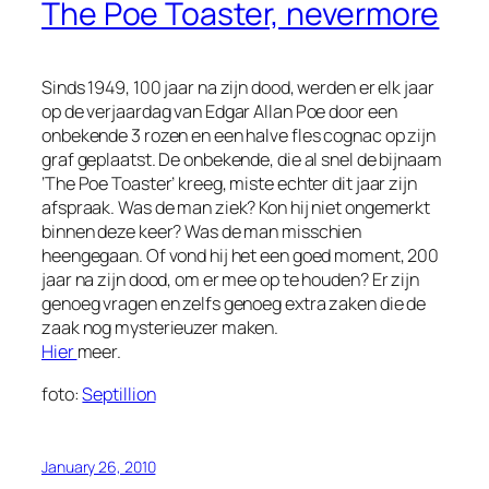
The Poe Toaster, nevermore
Sinds 1949, 100 jaar na zijn dood, werden er elk jaar
op de verjaardag van Edgar Allan Poe door een
onbekende 3 rozen en een halve fles cognac op zijn
graf geplaatst. De onbekende, die al snel de bijnaam
‘The Poe Toaster’ kreeg, miste echter dit jaar zijn
afspraak. Was de man ziek? Kon hij niet ongemerkt
binnen deze keer? Was de man misschien
heengegaan. Of vond hij het een goed moment, 200
jaar na zijn dood, om er mee op te houden? Er zijn
genoeg vragen en zelfs genoeg extra zaken die de
zaak nog mysterieuzer maken.
Hier
meer.
foto:
Septillion
January 26, 2010