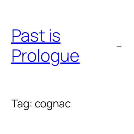
Skip
to
content
Past is
Prologue
Tag:
cognac