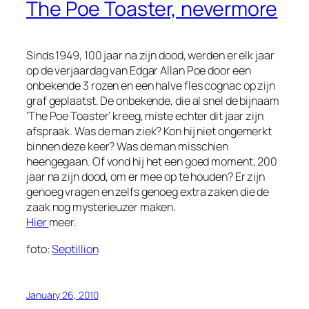
The Poe Toaster, nevermore
Sinds 1949, 100 jaar na zijn dood, werden er elk jaar
op de verjaardag van Edgar Allan Poe door een
onbekende 3 rozen en een halve fles cognac op zijn
graf geplaatst. De onbekende, die al snel de bijnaam
‘The Poe Toaster’ kreeg, miste echter dit jaar zijn
afspraak. Was de man ziek? Kon hij niet ongemerkt
binnen deze keer? Was de man misschien
heengegaan. Of vond hij het een goed moment, 200
jaar na zijn dood, om er mee op te houden? Er zijn
genoeg vragen en zelfs genoeg extra zaken die de
zaak nog mysterieuzer maken.
Hier
meer.
foto:
Septillion
January 26, 2010