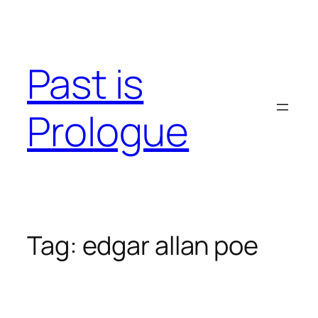
Skip
to
content
Past is
Prologue
Tag:
edgar allan poe