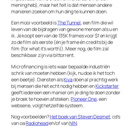
mening heb), maar het feit is dat mensen andere
manieren zoeken om hun ding te kunnen doen.
Een mooi voorbeeld is
The Tunnel
, een film die wil
leven van de bijdragen van gewone mensen als u en
ik. Je koopt een van de 135K frames voor $1 en krijgt
zo de film als eerste (én je frame én credits bij de
film (for what it’s worth)). Meer nog, de film zal
beschikbaar zijn via bittorrent.
Microfinancing is iets waar bepaalde industriën
schrik van moeten hebben (kijk, nu doe ik het toch
een beetje). Diensten als
Kiva
doen al prachtig werk
bij mensen die het echt nodig hebben en
Kickstarter
geeft iedereen een manier om je ding te doen zonder
je broek te hoeven afsteken.
Pioneer One
, een
webserie, volgt hetzelfde systeem.
Nog voorbeelden?
Het boek van Steven Desmet
, cd’s
van oa
Radiohead
en/of van
NIN
.