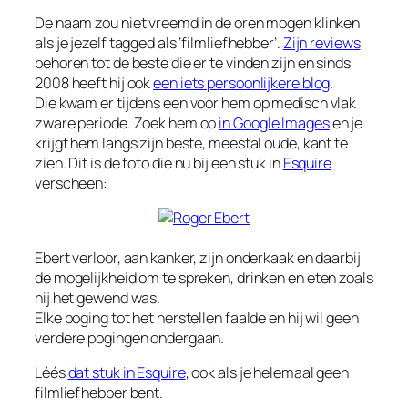
De naam zou niet vreemd in de oren mogen klinken
als je jezelf tagged als ‘filmliefhebber’.
Zijn reviews
behoren tot de beste die er te vinden zijn en sinds
2008 heeft hij ook
een iets persoonlijkere blog
.
Die kwam er tijdens een voor hem op medisch vlak
zware periode. Zoek hem op
in Google Images
en je
krijgt hem langs zijn beste, meestal oude, kant te
zien. Dit is de foto die nu bij een stuk in
Esquire
verscheen:
Ebert verloor, aan kanker, zijn onderkaak en daarbij
de mogelijkheid om te spreken, drinken en eten zoals
hij het gewend was.
Elke poging tot het herstellen faalde en hij wil geen
verdere pogingen ondergaan.
Léés
dat stuk in Esquire
, ook als je helemaal geen
filmliefhebber bent.