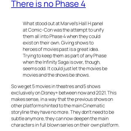
There is no Phase 4
What stood out at Marvel’s Hall H panel
at Comic-Con was the attempt to unify
them all into Phase 4 when they could
exist on their own. Giving shows to
heroes of movies past is a great idea.
Trying to keep them as part of any Phase
when the Infinity Saga is over, though,
seems odd. It could just let the movies be
movies and the shows be shows.
So we get 5 movies in theatres and 5 shows
exclusively on Disney+ between now and 2021. This
makes sense, in a way that the previous shows on
other platforms hinted to the main Cinematic
storyline they have no more. They don’t need to be
subtle anymore, they can now deepen the main
characters in full blown series on their own platform.