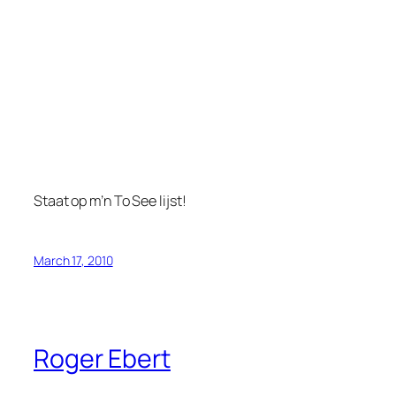
Staat op m’n
To See
lijst!
March 17, 2010
Roger Ebert