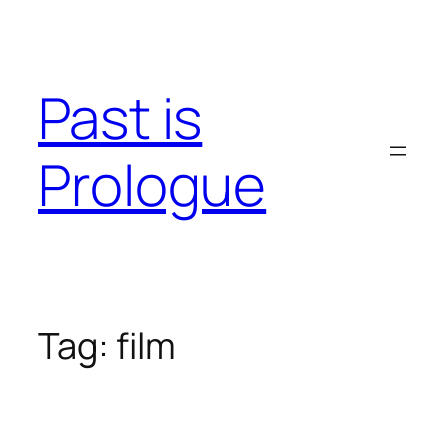
Skip
to
content
Past is
Prologue
Tag:
film