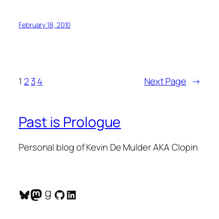
February 18, 2010
1
2
3
4
Next Page
→
Past is Prologue
Personal blog of Kevin De Mulder AKA Clopin
Bluesky
Mastodon
Goodreads
GitHub
LinkedIn