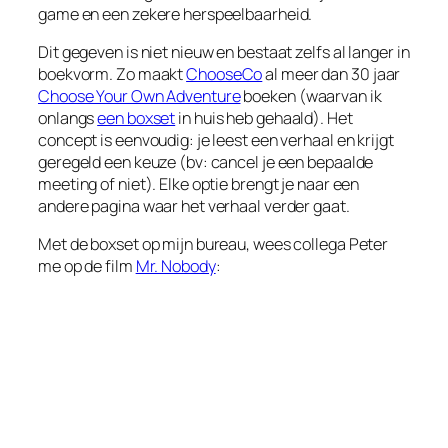
game en een zekere herspeelbaarheid.
Dit gegeven is niet nieuw en bestaat zelfs al langer in
boekvorm. Zo maakt
ChooseCo
al meer dan 30 jaar
Choose Your Own Adventure
boeken (waarvan ik
onlangs
een boxset
in huis heb gehaald). Het
concept is eenvoudig: je leest een verhaal en krijgt
geregeld een keuze (bv: cancel je een bepaalde
meeting of niet). Elke optie brengt je naar een
andere pagina waar het verhaal verder gaat.
Met de boxset op mijn bureau, wees collega Peter
me op de film
Mr. Nobody
: