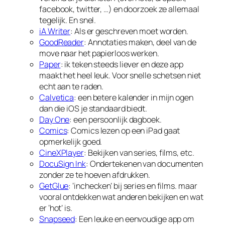
facebook, twitter, …) en doorzoek ze allemaal
tegelijk. En snel.
iA Writer
: Als er geschreven moet worden.
GoodReader
: Annotaties maken, deel van de
move naar het papierloos werken.
Paper
: ik teken steeds liever en deze app
maakt het heel leuk. Voor snelle schetsen niet
echt aan te raden.
Calvetica
: een betere kalender in mijn ogen
dan die iOS je standaard biedt.
Day One
: een persoonlijk dagboek.
Comics
: Comics lezen op een iPad gaat
opmerkelijk goed.
CineXPlayer
: Bekijken van series, films, etc.
DocuSign Ink
: Ondertekenen van documenten
zonder ze te hoeven afdrukken.
GetGlue
: ‘inchecken’ bij series en films. maar
vooral ontdekken wat anderen bekijken en wat
er ‘hot’ is.
Snapseed
: Een leuke en eenvoudige app om