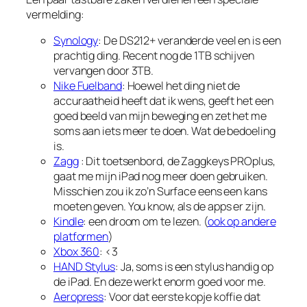
vermelding:
Synology
: De DS212+ veranderde veel en is een
prachtig ding. Recent nog de 1TB schijven
vervangen door 3TB.
Nike Fuelband
: Hoewel het ding niet de
accuraatheid heeft dat ik wens, geeft het een
goed beeld van mijn beweging en zet het me
soms aan iets meer te doen. Wat de bedoeling
is.
Zagg
: Dit toetsenbord, de Zaggkeys PROplus,
gaat me mijn iPad nog meer doen gebruiken.
Misschien zou ik zo’n Surface eens een kans
moeten geven. You know, als de apps er zijn.
Kindle
: een droom om te lezen. (
ook op andere
platformen
)
Xbox 360
: <3
HAND Stylus
: Ja, soms is een stylus handig op
de iPad. En deze werkt enorm goed voor me.
Aeropress
: Voor dat eerste kopje koffie dat