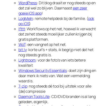
WordPress
: Dit blog draait er nog steeds op en
dat zal wel zo blijven. Daarnaast
een zeer
goeie iOS app
!
LogMeIn
: remote helpdesk bij de familie. (
ook
op iOS
)
Ifttt
: Workflows op het net, hoewel ik verwacht
dat ze het steeds moeilijker zullen krijgen bij
gratis platformen.
WoT
: een vangnet op het net.
bit.ly
: korte url’s + stats, ik begrijp niet dat het
nog steeds gratis is.
Lightroom
: voor de foto’s van iets betere
kwaliteit
Windows Security Essentials
: doet zijn ding en
daar merk ik niets van. Wat een vermelding
waard is.
7-zip
: nog steeds dé tool bij uitstek voor alle
(de)compressie
Daemon Tools Lite
: CD/DVD branden is al lang
geleden, eigenlijk.