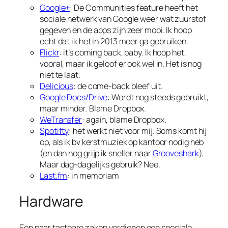
Google+
: De Communities feature heeft het
sociale netwerk van Google weer wat zuurstof
gegeven en de apps zijn zeer mooi. Ik hoop
echt dat ik het in 2013 meer ga gebruiken.
Flickr
: it’s coming back, baby. Ik hoop het,
vooral, maar ik geloof er ook wel in. Het is nog
niet te laat.
Delicious
: de come-back bleef uit.
Google Docs/Drive
: Wordt nog steeds gebruikt,
maar minder. Blame Dropbox.
WeTransfer
: again, blame Dropbox.
Spotifty
: het werkt niet voor mij. Soms komt hij
op, als ik bv kerstmuziek op kantoor nodig heb
(en dan nog grijp ik sneller naar
Grooveshark
),
Maar dag-dagelijks gebruik? Nee.
Last.fm
: in memoriam
Hardware
Een paar tastbare zaken verdienen een speciale