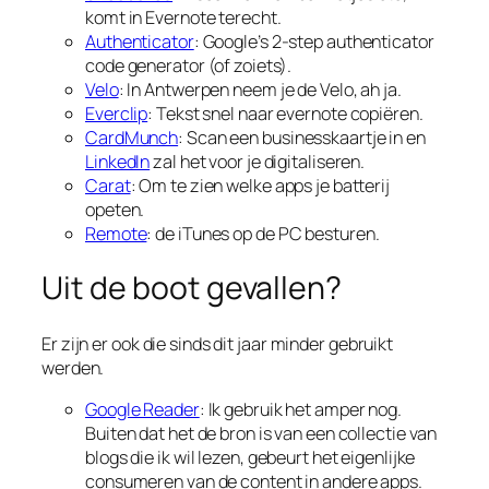
komt in Evernote terecht.
Authenticator
: Google’s 2-step authenticator
code generator (of zoiets).
Velo
: In Antwerpen neem je de Velo, ah ja.
Everclip
: Tekst snel naar evernote copiëren.
CardMunch
: Scan een businesskaartje in en
LinkedIn
zal het voor je digitaliseren.
Carat
: Om te zien welke apps je batterij
opeten.
Remote
: de iTunes op de PC besturen.
Uit de boot gevallen?
Er zijn er ook die sinds dit jaar minder gebruikt
werden.
Google Reader
: Ik gebruik het amper nog.
Buiten dat het de bron is van een collectie van
blogs die ik wil lezen, gebeurt het eigenlijke
consumeren van de content in andere apps.