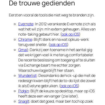
De trouwe gedienden
Eerst en vooral de tools die niet weg te branden zijn.
Evernote
: In 2012 verankerde Evernote zich als
wat het wil zijn: m’n extern geheugen. Alles van
note-taking gebeurt hier. (
ook op iOS
)
Chrome
: Blijft sterk en na wat opkuis-werk
terug veel sneller. (
ook op iOS
)
Gmail
: Dankzij een toename in het aantal gig
dat we krijgen voel ik me terug comfortabeler.
De recente beslissing om toegang af te sluiten
via Exchange baart me echter zorgen.
Waarschuwvlagje blijft hier staan.
Wunderlist
: Desondanks de hick-up die met de
redesign kwam blijft het de to-do lijst die zowel
ik als Evelyne gebruiken. (
ook op iOS
)
Pidgin
: Blijft de keuze op desktop, maar op iOS
heeft deze een vervanger (zie later).
SnagIt
: doet dat goed, maar ben toch op zoek