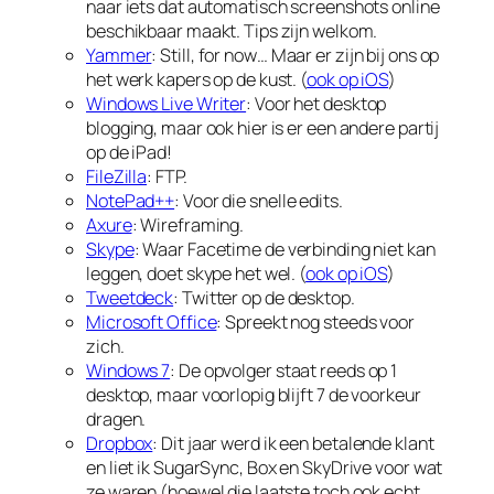
naar iets dat automatisch screenshots online
beschikbaar maakt. Tips zijn welkom.
Yammer
: Still, for now… Maar er zijn bij ons op
het werk kapers op de kust. (
ook op iOS
)
Windows Live Writer
: Voor het desktop
blogging, maar ook hier is er een andere partij
op de iPad!
FileZilla
: FTP.
NotePad++
: Voor die snelle edits.
Axure
: Wireframing.
Skype
: Waar Facetime de verbinding niet kan
leggen, doet skype het wel. (
ook op iOS
)
Tweetdeck
: Twitter op de desktop.
Microsoft Office
: Spreekt nog steeds voor
zich.
Windows 7
: De opvolger staat reeds op 1
desktop, maar voorlopig blijft 7 de voorkeur
dragen.
Dropbox
: Dit jaar werd ik een betalende klant
en liet ik SugarSync, Box en SkyDrive voor wat
ze waren (hoewel die laatste toch ook echt