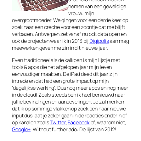
nemen van een geweldige
vrouw: mijn
overgrootmoeder. We gingen voor een derde keer op
zoek naar een crèche voor een zoontje dat me blijft
verbazen. Antwerpen zet vanaf nu ook data open en
ook de projecten waar ik in 2013 bij
Digipolis
aan mag
meewerken geven me zin in dit nieuwe jaar.
Even traditioneel als de kalkoen is mijn lijstje met
tools & apps die het afgelopen jaar mijn leven
eenvoudiger maakten. De iPad deed dit jaar zijn
intrede en dat had een grote impact op mijn
‘dagelijkse werking’. Dus nog meer apps en nog meer
in de cloud! Zoals steeds ben ik heel benieuwd naar
jullie bevindingen en aanbevelingen. Je zal merken
dat ik op sommige vlakken op zoek ben naar nieuwe
input dus laat je zeker gaan in de reacties onderin of
op kanalen zoals
Twitter
,
Facebook
of, waarom niet,
Google+
. Without further ado: De lijst van 2012!