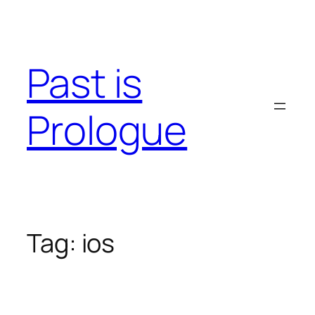
Skip
to
content
Past is
Prologue
Tag:
ios