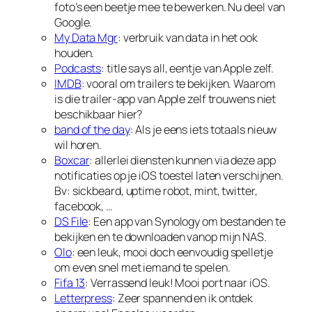
foto’s een beetje mee te bewerken. Nu deel van
Google.
My Data Mgr
: verbruik van data in het ook
houden.
Podcasts
: title says all, eentje van Apple zelf.
IMDB
: vooral om trailers te bekijken. Waarom
is die trailer-app van Apple zelf trouwens niet
beschikbaar hier?
band of the day
: Als je eens iets totaals nieuw
wil horen.
Boxcar
: allerlei diensten kunnen via deze app
notificaties op je iOS toestel laten verschijnen.
Bv: sickbeard, uptime robot, mint, twitter,
facebook, …
DS File
: Een app van Synology om bestanden te
bekijken en te downloaden vanop mijn NAS.
Olo
: een leuk, mooi doch eenvoudig spelletje
om even snel met iemand te spelen.
Fifa 13
: Verrassend leuk! Mooi port naar iOS.
Letterpress
: Zeer spannend en ik ontdek