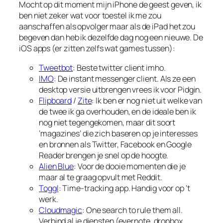
Mocht op dit moment mijn iPhone de geest geven, ik
ben niet zeker wat voor toestel ik me zou
aanschaffen als opvolger maar als de iPad het zou
begeven dan heb ik dezelfde dag nog een nieuwe. De
iOS apps (er zitten zelfs wat games tussen):
Tweetbot
: Beste twitter client imho.
IMO
: De instant messenger client. Als ze een
desktop versie uitbrengen vrees ik voor Pidgin.
Flipboard
/
Zite
: Ik ben er nog niet uit welke van
de twee ik ga overhouden, en de ideale ben ik
nog niet tegengekomen, maar dit soort
‘magazines’ die zich baseren op je interesses
en bronnen als Twitter, Facebook en Google
Reader brengen je snel op de hoogte.
Alien Blue
: Voor de dooie momenten die je
maar al te graag opvult met Reddit.
Toggl
: Time-tracking app. Handig voor op ‘t
werk.
Cloudmagic
: One search to rule them all.
Verbind al je diensten (evernote, dropbox,