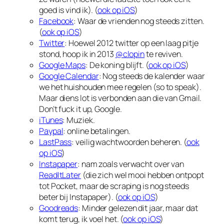
goed is vind ik). (
ook op iOS
)
Facebook
: Waar de vrienden nog steeds zitten.
(
ook op iOS
)
Twitter
: Hoewel 2012 twitter op een laag pitje
stond, hoop ik in 2013
@clopin
te reviven.
Google Maps
: De koning blijft. (
ook op iOS
)
Google Calendar
: Nog steeds de kalender waar
we het huishouden mee regelen (so to speak).
Maar diens lot is verbonden aan die van Gmail.
Don’t fuck it up, Google.
iTunes
: Muziek.
Paypal
: online betalingen.
LastPass
: veilig wachtwoorden beheren. (
ook
op iOS
)
Instapaper
: nam zoals verwacht over van
ReadItLater
(die zich wel mooi hebben ontpopt
tot Pocket, maar de scraping is nog steeds
beter bij Instapaper). (
ook op iOS
)
Goodreads
: Minder gelezen dit jaar, maar dat
komt terug, ik voel het. (
ook op iOS
)