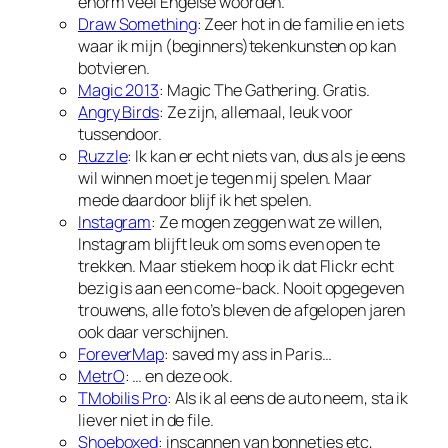
enorm veel Engelse woorden.
Draw Something
: Zeer hot in de familie en iets
waar ik mijn (beginners)tekenkunsten op kan
botvieren.
Magic 2013
: Magic The Gathering. Gratis.
Angry Birds
: Ze zijn, allemaal, leuk voor
tussendoor.
Ruzzle
: Ik kan er echt niets van, dus als je eens
wil winnen moet je tegen mij spelen. Maar
mede daardoor blijf ik het spelen.
Instagram
: Ze mogen zeggen wat ze willen,
Instagram blijft leuk om soms even open te
trekken. Maar stiekem hoop ik dat Flickr echt
bezig is aan een come-back. Nooit opgegeven
trouwens, alle foto’s bleven de afgelopen jaren
ook daar verschijnen.
ForeverMap
: saved my ass in Paris…
MetrO
: … en deze ook.
TMobilis Pro
: Als ik al eens de auto neem, sta ik
liever niet in de file.
Shoeboxed
: inscannen van bonnetjes etc,