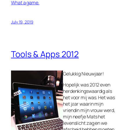
What a game.
July 19, 2019
Tools & Apps 2012
Gelukkig Nieuwjaar!
Hopelijk was 2012 even
herdenkingswaardig als
het voor mij was. Het was
het jaar waarin mijn
vriendin mijn vrouw werd,
mijn neefje Mats het
levenslicht zag en we
afscheid hebben moeten