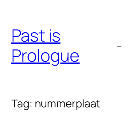
Skip
to
content
Past is
Prologue
Tag:
nummerplaat