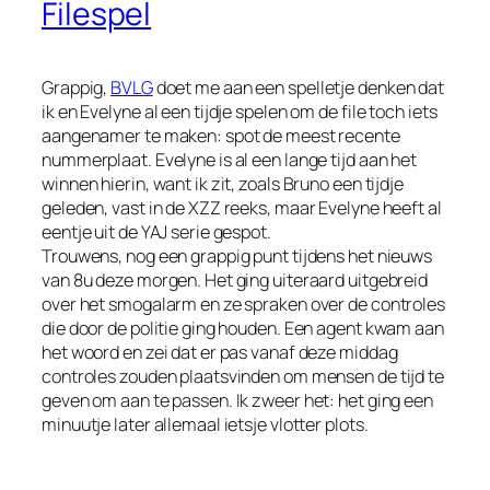
Filespel
Grappig,
BVLG
doet me aan een spelletje denken dat
ik en Evelyne al een tijdje spelen om de file toch iets
aangenamer te maken: spot de meest recente
nummerplaat. Evelyne is al een lange tijd aan het
winnen hierin, want ik zit, zoals Bruno een tijdje
geleden, vast in de XZZ reeks, maar Evelyne heeft al
eentje uit de YAJ serie gespot.
Trouwens, nog een grappig punt tijdens het nieuws
van 8u deze morgen. Het ging uiteraard uitgebreid
over het smogalarm en ze spraken over de controles
die door de politie ging houden. Een agent kwam aan
het woord en zei dat er pas vanaf deze middag
controles zouden plaatsvinden om mensen de tijd te
geven om aan te passen. Ik zweer het: het ging een
minuutje later allemaal ietsje vlotter plots.