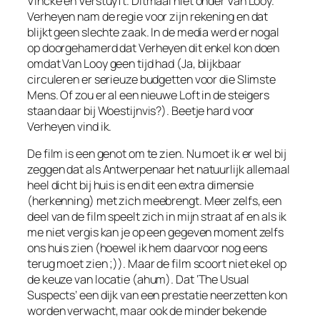
Vincke en Verstuyft. Ditmaal niet onder Van Looy.
Verheyen nam de regie voor zijn rekening en dat
blijkt geen slechte zaak. In de media werd er nogal
op doorgehamerd dat Verheyen dit enkel kon doen
omdat Van Looy geen tijd had (Ja, blijkbaar
circuleren er serieuze budgetten voor die Slimste
Mens. Of zou er al een nieuwe Loft in de steigers
staan daar bij Woestijnvis?). Beetje hard voor
Verheyen vind ik.
De film is een genot om te zien. Nu moet ik er wel bij
zeggen dat als Antwerpenaar het natuurlijk allemaal
heel dicht bij huis is en dit een extra dimensie
(herkenning) met zich meebrengt. Meer zelfs, een
deel van de film speelt zich in mijn straat af en als ik
me niet vergis kan je op een gegeven moment zelfs
ons huis zien (hoewel ik hem daarvoor nog eens
terug moet zien ;)). Maar de film scoort niet ekel op
de keuze van locatie (ahum). Dat ‘The Usual
Suspects’ een dijk van een prestatie neerzetten kon
worden verwacht, maar ook de minder bekende