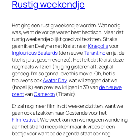
Rustig weekendje
Het ging een rustig weekendje worden. Wat nodig
was, want de vorige waren best hectisch. Maar dat
rustig weekendje blijkt goed vol te zitten. Straks
gaan ik en Evelyne met Kraist naar
Kinepolis
voor
Inglourious Basterds
(de nieuwe
Tarantino
en ja, de
titel is juist geschreven zo). Het feit dat Kraist deze
nogmaals wil zien (hij ging gisteren al), zegt al
genoeg: I’m so gonna love this movie. Oh, het is
trouwens ook
Avatar Day
, wat wil zeggen dat we
(hopelijk) een preview krijgen in 3D van
de nieuwe
prent
van
Cameron
(Titanic).
Er zal nog meer film in dit weekend zitten, want we
gaan ook afzakken naar Oostende voor het
Filmfestival
. Wie weet kunnen we nog een wandeling
aan het strand meepikken maar ik vrees er een
beetje voor want op de agenda staat ook nog: