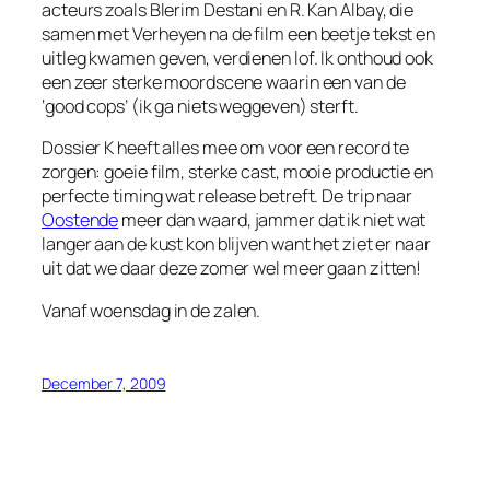
acteurs zoals Blerim Destani en R. Kan Albay, die
samen met Verheyen na de film een beetje tekst en
uitleg kwamen geven, verdienen lof. Ik onthoud ook
een zeer sterke moordscene waarin een van de
‘good cops’ (ik ga niets weggeven) sterft.
Dossier K heeft alles mee om voor een record te
zorgen: goeie film, sterke cast, mooie productie en
perfecte timing wat release betreft. De trip naar
Oostende
meer dan waard, jammer dat ik niet wat
langer aan de kust kon blijven want het ziet er naar
uit dat we daar deze zomer wel meer gaan zitten!
Vanaf woensdag in de zalen.
December 7, 2009