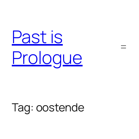
Skip
to
content
Past is
Prologue
Tag:
oostende