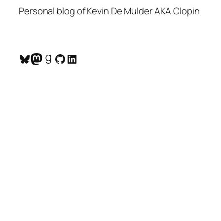
Personal blog of Kevin De Mulder AKA Clopin
Bluesky
Mastodon
Goodreads
GitHub
LinkedIn