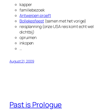
kapper
familiebezoek
Antwerpen proeft
Bollekesfeest
(samen met het vorige)
reisplanning (onze USA reis komt echt wel
dichtbij)
opruimen
inkopen
…
August 21, 2009
Past is Prologue