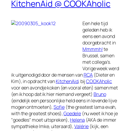
KitchenAid @ COOKAholic
Een hele tijd
geleden heb ik
eens een avond
doorgebracht in
Mmmmh!
te
Brussel, samen
met collega’s.
Vorige week werd
ik uitgenodigd door de mensen van
RCA
(Dieter en
Kim), in opdracht van
KitchenAid
, bij
COOKAholic
voor een avondje koken (en vooral eten) samen met
(en ik hoop dat ik hier niemand vergeet)
Bruno
(eindelijk een persoonlijke held eens in levende lijve
mogen ontmoeten),
Sofie
(the greatest lama evah,
with the greatest shoes),
Goedele
(nu weet ik hoe je
“goedles” moet uitspreken),
Helena
(AKA de immer
sympathieke Imke, uiteraard),
Valérie
(kijk, een