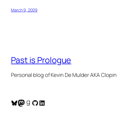
March 9, 2009
Past is Prologue
Personal blog of Kevin De Mulder AKA Clopin
Bluesky
Mastodon
Goodreads
GitHub
LinkedIn