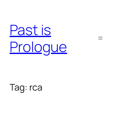
Skip
to
content
Past is
Prologue
Tag:
rca