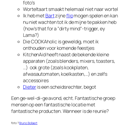
foto’s
Worteltaart smaakt helemaal niet naar wortel
Ik heb met
Bart
zijne
flip
mogen spelen en kan
nu niet wachten tot ik de mijne te pakken heb
(
how’s that for a ”dirty mind”-trigger, ey
Lama?
)
Die COOKAholic is geweldig, moet ik
onthouden voor komende feestjes
KitchenAid heeft naast de bekende kleine
apparaten (zoals blenders, mixers, toasters,
…) ook grote (zoals kookplaten,
afwasautomaten, koelkasten,…) en zelfs
accessoires
Dieter
is een scheidsrechter, begot
Een ge-wel-di-ge avond, echt. Fantastische groep
mensen op een fantastische locatie met
fantastische producten. Wanneer is de reunie?
foto ?
Bruno Bollaert