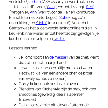
vertelster!),
Johan
(AKA oscarlynn, werd ook eens
tijd dat ik die IRL zag),
Yves
(een ontdekking),
Stef
(het genie),
Ann
(werkt voor de Flair en komt uit de
Planet Internet boîte, begot),
Sofie
(nog zo’n
ontdekking) en
Kristof
(en nog een!). Voor chef
Gaetan was het al de tweede lading onliners die zijn
keuken binnenvielen en dat heeft zo zijn gevolgen: je
kan hem nu ook volgen op
twitter
.
Lessons learned:
Je komt nooit aan
de messen
van de chef, want
die zetten zich naar je hand.
Je wast zulke messen altijd met koud water
(iets wat ik al van een andere chef, de broer
van Evelyne, had vernomen)
Curry-kokosnootsaus is verslavend
Blenders van KitchenAid zijn de max, ook voor
smoothies (geweldig idee als aperitief
trouwens)
De Lama trekt niet altijd even flatterende