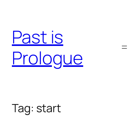
Skip
to
content
Past is
Prologue
Tag:
start