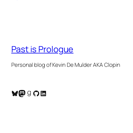
Past is Prologue
Personal blog of Kevin De Mulder AKA Clopin
Bluesky
Mastodon
Goodreads
GitHub
LinkedIn