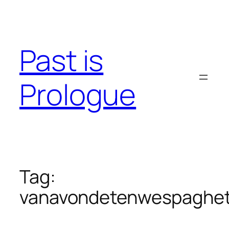
Skip
to
content
Past is
Prologue
Tag:
vanavondetenwespaghet