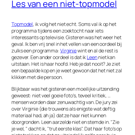
Les van een niet-topmodel
Topmodel
, ik volg het niet echt. Soms val ik op het
programma tijdens een zoektocht naar iets
interessants op televisie. Gisteren was het weer het
geval. Ik ben vrij snel in het vellen van een oordeel bij
zulks een programma:
Virginie
wint en al de rest is
gezever. Een ander oordeel is dat ik
Leen
niet kan
uitstaan. Het is haar hoofd. Heb je dat nooit? Je ziet
een bepaalde kop en je weet gewoon dat het niet zal
klikken met die persoon.
Blijkbaar was het gisteren een moeilijke uitzending
geweest: niet veel goeie foto’s, teveel kritiek, …
mensen worden daar zenuwachtig van. De jury zei
over Virginie (die trouwens als enigste wat deftig
materiaal had, ah ja) dat ze haar niet kunnen
doorgronden. Leen aarzelde niet en stemde in. "Zie
je wel, " dacht ik, "trut eerste klas". Dat haar foto’s op