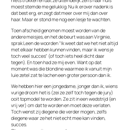
niets trokken en dat ze uiteindelijk zelfs naar huis
moest stemde me gelukkig. Nu ik erover nadenk is
dat best erg, en zegt dat meer over mij dan over
haar. Maar er stond me nog een lesje te wachten.
Toen afscheid genomen moest worden van de
andere meisjes, en het de beurt was aan Virginie,
sprak Leen de woorden "Ik weet dat we het niet altijd
met elkaar hebben kunnen vinden, maar ik wens je
toch veel succes" (of toch iets heel dicht daar
tegen). En toen had ze mij even. Want op dat
moment was die blondine waarmee ik vanuit mijn
luie zetel zat te lachen een groter persoon dan ik.
We hebben hier een jongedame, jonger dan ik, wiens
vurige droom het is (zei ze zelf toch tegen de jury)
ooit topmodel te worden. Ze zit in een wedstrijd (en
vrij ver) om dat te worden en moet deze verlaten.
Toch wenst zij diegene die verder mogen, zelfs
diegene waar ze het niet echt mee kan vinden,
succes.