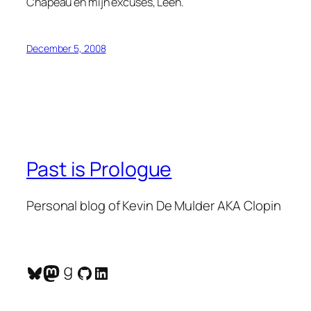
Chapeau en mijn excuses, Leen.
December 5, 2008
Past is Prologue
Personal blog of Kevin De Mulder AKA Clopin
Bluesky
Mastodon
Goodreads
GitHub
LinkedIn