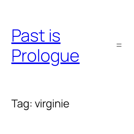
Skip
to
content
Past is
Prologue
Tag:
virginie