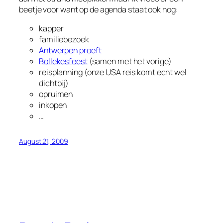
beetje voor want op de agenda staat ook nog:
kapper
familiebezoek
Antwerpen proeft
Bollekesfeest
(samen met het vorige)
reisplanning (onze USA reis komt echt wel
dichtbij)
opruimen
inkopen
…
August 21, 2009