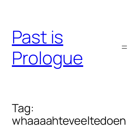
Skip
to
content
Past is
Prologue
Tag:
whaaaahteveeltedoen