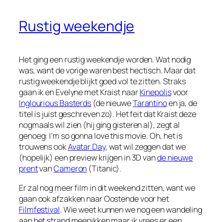
Rustig weekendje
Het ging een rustig weekendje worden. Wat nodig
was, want de vorige waren best hectisch. Maar dat
rustig weekendje blijkt goed vol te zitten. Straks
gaan ik en Evelyne met Kraist naar
Kinepolis
voor
Inglourious Basterds
(de nieuwe
Tarantino
en ja, de
titel is juist geschreven zo). Het feit dat Kraist deze
nogmaals wil zien (hij ging gisteren al), zegt al
genoeg: I’m so gonna love this movie. Oh, het is
trouwens ook
Avatar Day
, wat wil zeggen dat we
(hopelijk) een preview krijgen in 3D van
de nieuwe
prent
van
Cameron
(Titanic).
Er zal nog meer film in dit weekend zitten, want we
gaan ook afzakken naar Oostende voor het
Filmfestival
. Wie weet kunnen we nog een wandeling
aan het strand meepikken maar ik vrees er een