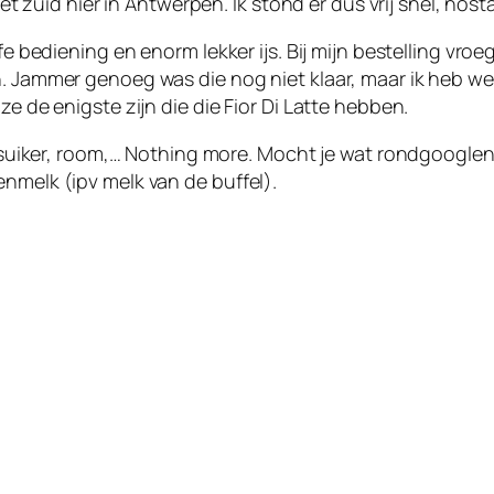
 het zuid hier in Antwerpen. Ik stond er dus vrij snel, nos
fe bediening en enorm lekker ijs. Bij mijn bestelling vroe
n. Jammer genoeg was die nog niet klaar, maar ik heb w
ze de enigste zijn die die Fior Di Latte hebben.
k, suiker, room,… Nothing more. Mocht je wat rondgooglen,
nmelk (ipv melk van de buffel).