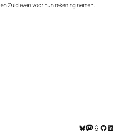
en Zuid even voor hun rekening nemen.
Bluesky
Mastodon
Goodreads
GitHub
LinkedI