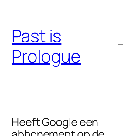
Skip
to
content
Past is
Prologue
Heeft Google een
abbonement op de