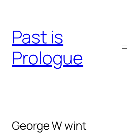
Skip
to
content
Past is
Prologue
George W wint