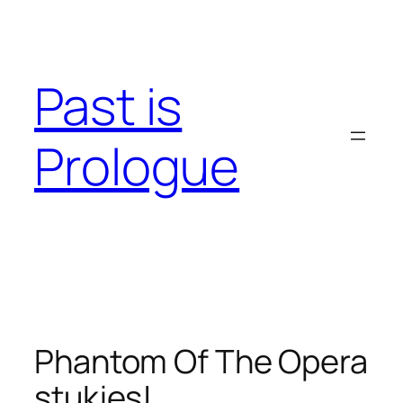
Skip
to
content
Past is
Prologue
Phantom Of The Opera
stukjes!