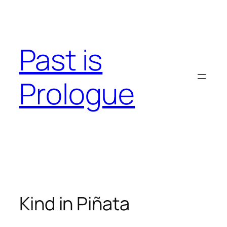
Skip
to
content
Past is
Prologue
Kind in Piñata