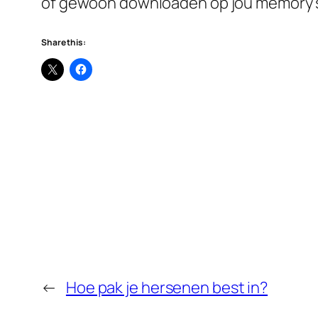
of gewoon downloaden op jou memory s
Share this:
←
Hoe pak je hersenen best in?