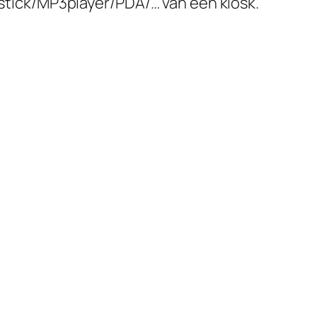
tick/MP3player/PDA/… van een kiosk.