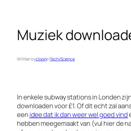
Muziek downloade
Written by
clopin
in
Tech/Science
In enkele subway stations in Londen zij
downloaden voor £1. Of dit echt zal aansl
een
idee dat ik dan weer wel goed vind
e
hebben meegemaakt van (vul hier de naa