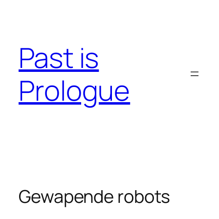
Skip
to
content
Past is
Prologue
Gewapende robots