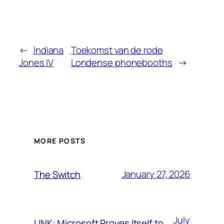
←
Indiana
Toekomst van de rode
Jones IV
Londense phonebooths
→
MORE POSTS
January 27, 2026
The Switch
July
LINK: Microsoft Proves Itself to