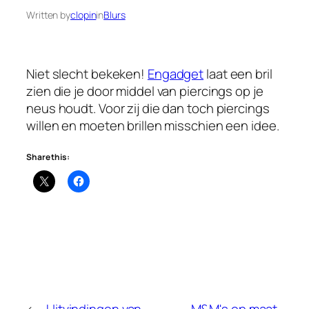
Written by
clopin
in
Blurs
Niet slecht bekeken!
Engadget
laat een bril
zien die je door middel van piercings op je
neus houdt. Voor zij die dan toch piercings
willen en moeten brillen misschien een idee.
Share this:
←
Uitvindingen van
M&M's op maat