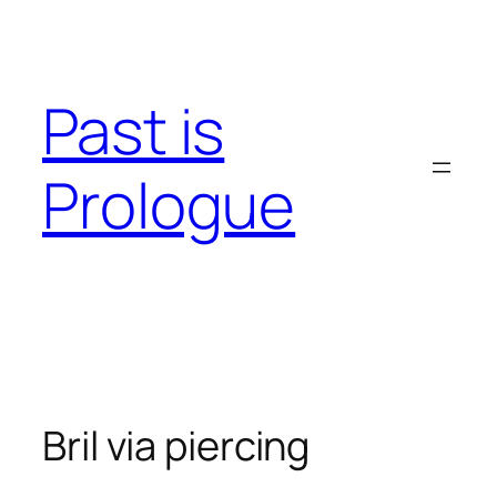
Skip
to
content
Past is
Prologue
Bril via piercing