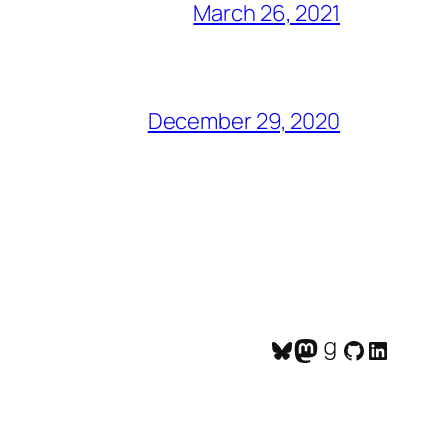
March 26, 2021
December 29, 2020
Bluesky
Mastodon
Goodreads
GitHub
LinkedI