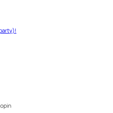
party)!
lopin