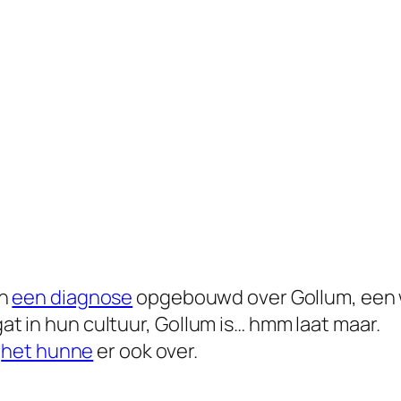
en
een diagnose
opgebouwd over Gollum, een we
gat in hun cultuur, Gollum is… hmm laat maar.
d
het hunne
er ook over.