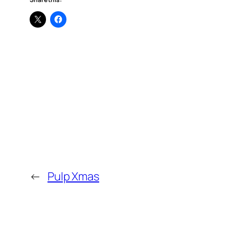
←
Pulp Xmas