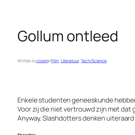
Gollum ontleed
Written by
clopin
in
Film
, 
Literatuur
, 
Tech/Science
Enkele studenten geneeskunde hebb
Voor zij die niet vertrouwd zijn met dat 
Anyway, Slashdotters denken uiteraar
Share this: