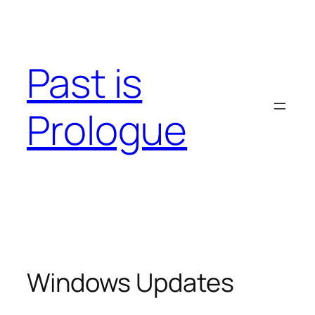
Skip
to
content
Past is
Prologue
Windows Updates