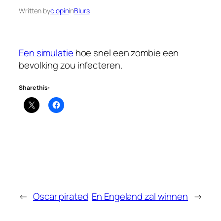
Written by
clopin
in
Blurs
Een simulatie
hoe snel een zombie een
bevolking zou infecteren.
Share this:
←
Oscar pirated
En Engeland zal winnen
→