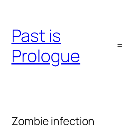
Skip
to
content
Past is
Prologue
Zombie infection