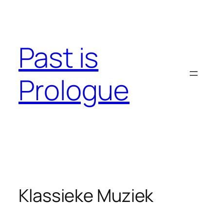
Skip
to
content
Past is
Prologue
Klassieke Muziek