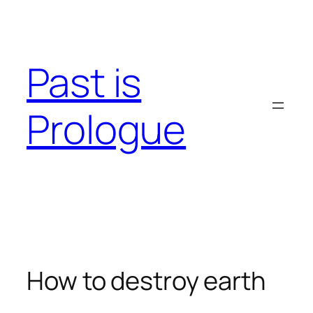
Skip
to
content
Past is
Prologue
How to destroy earth