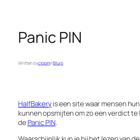
Panic PIN
Written by
clopin
in
Blurs
HalfBakery
is een site waar mensen hun c
kunnen opsmijten om zo een verdict te 
de
Panic PIN
.
Waarschijnlijk kun je bij het lezen van de