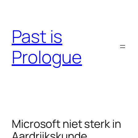
Skip
to
content
Past is
Prologue
Microsoft niet sterk in
Aardrijkskunde