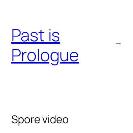
Skip
to
content
Past is
Prologue
Spore video