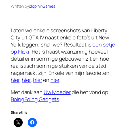
Written by
clopin
in
Games
Laten we enkele screenshots van Liberty
City uit GTA IV naast enkele foto’s uit New
York leggen,
shall we
? Resultaat is
een setje
op Flickr
. Het is haast waanzinnig hoeveel
detail er in sommige gebouwen zit en hoe
realistisch sommige stukken van de stad
nagemaakt zijn. Enkele van mijn favorieten
hier
,
hier
,
hier
en
hier
.
Met dank aan
Uw Moeder
die het vond op
BoingBoing Gadgets
.
Share this: