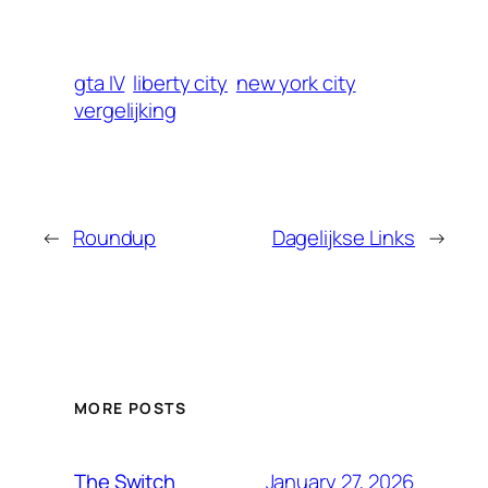
gta IV
liberty city
new york city
vergelijking
←
Roundup
Dagelijkse Links
→
MORE POSTS
January 27, 2026
The Switch