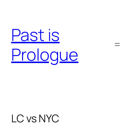
Skip
to
content
Past is
Prologue
LC vs NYC