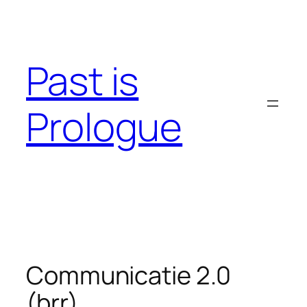
Skip
to
content
Past is
Prologue
Communicatie 2.0
(brr)