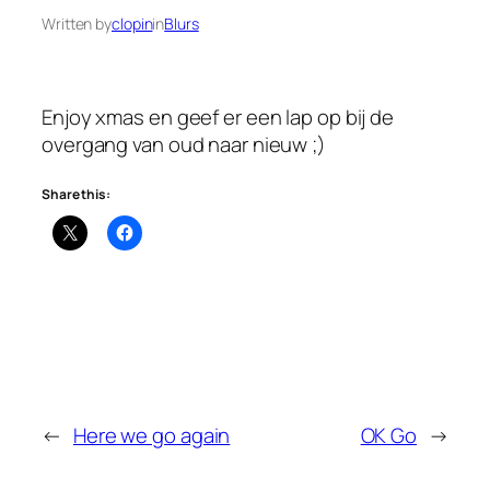
Written by
clopin
in
Blurs
Enjoy xmas en geef er een lap op bij de
overgang van oud naar nieuw ;)
Share this:
←
Here we go again
OK Go
→