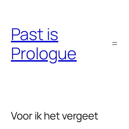
Skip
to
content
Past is
Prologue
Voor ik het vergeet