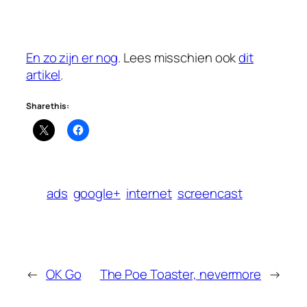
En zo zijn er nog
. Lees misschien ook
dit
artikel
.
Share this:
ads
google+
internet
screencast
←
OK Go
The Poe Toaster, nevermore
→