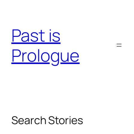
Skip
to
content
Past is
Prologue
Search Stories