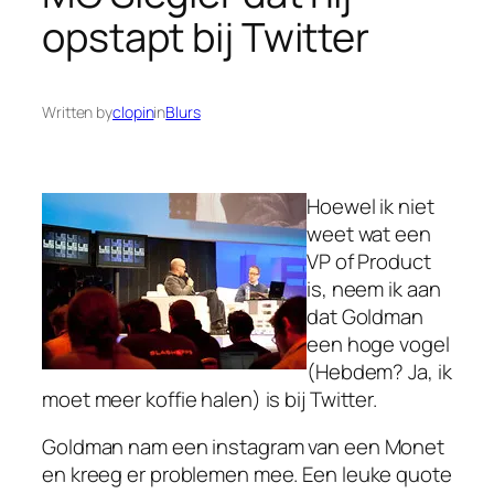
opstapt bij Twitter
Written by
clopin
in
Blurs
Hoewel ik niet
weet wat een
VP of Product
is, neem ik aan
dat Goldman
een hoge vogel
(Hebdem? Ja, ik
moet meer koffie halen) is bij Twitter.
Goldman nam een instagram van een Monet
en kreeg er problemen mee. Een leuke quote