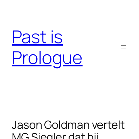
Skip
to
content
Past is
Prologue
Jason Goldman vertelt
MG Siegler dat hij