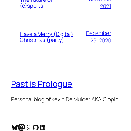
(e)sports
2021
December
Have a Merry (Digital)
Christmas (party)!
29, 2020
Past is Prologue
Personal blog of Kevin De Mulder AKA Clopin
Bluesky
Mastodon
Goodreads
GitHub
LinkedIn