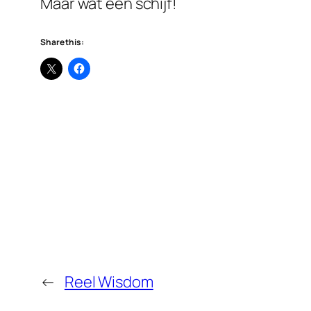
Maar wat een schijf!
Share this:
←
Reel Wisdom