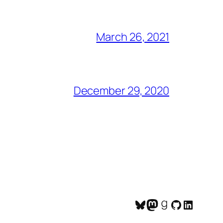
March 26, 2021
December 29, 2020
Bluesky
Mastodon
Goodreads
GitHub
LinkedI