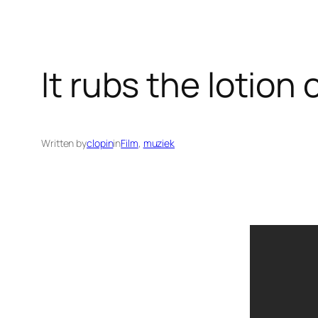
It rubs the lotion 
Written by
clopin
in
Film
, 
muziek