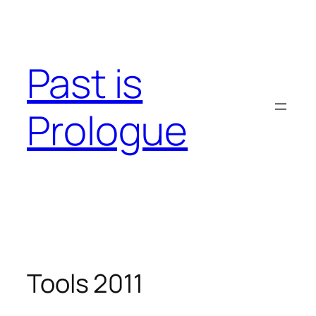
Skip
to
content
Past is
Prologue
Tools 2011