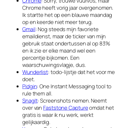
Chrome
: Sorry, trouwe vuurvos, maar
Chrome heeft vorig jaar overgenomen.
Ik startte het op een blauwe maandag
op en keerde niet meer terug.
Gmail
: Nog steeds mijn favoriete
emaildienst, maar de ticker van mijn
gebruik staat ondertussen al op 83%
en ik zie er elke maand wel een
percentje bijkomen. Een
waarschuwingsvlagje, dus.
Wunderlist
: todo-lijstje dat het voor me
doet.
Pidgin
: One Instant Messaging tool to
rule them all.
SnagIt
: Screenshots nemen. Neemt
over van
Faststone Capture
omdat het
gratis is waar ik nu werk, werkt
gelijkaardig.