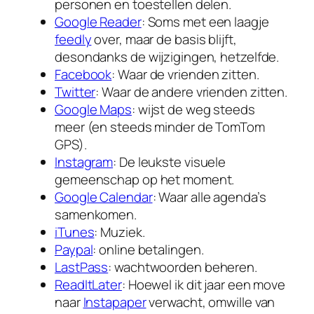
personen en toestellen delen.
Google Reader
: Soms met een laagje
feedly
over, maar de basis blijft,
desondanks de wijzigingen, hetzelfde.
Facebook
: Waar de vrienden zitten.
Twitter
: Waar de andere vrienden zitten.
Google Maps
: wijst de weg steeds
meer (en steeds minder de TomTom
GPS).
Instagram
: De leukste visuele
gemeenschap op het moment.
Google Calendar
: Waar alle agenda’s
samenkomen.
iTunes
: Muziek.
Paypal
: online betalingen.
LastPass
: wachtwoorden beheren.
ReadItLater
: Hoewel ik dit jaar een move
naar
Instapaper
verwacht, omwille van