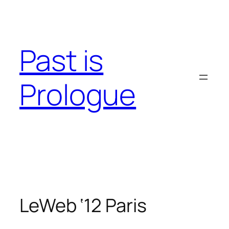
Skip
to
content
Past is
Prologue
LeWeb ‘12 Paris