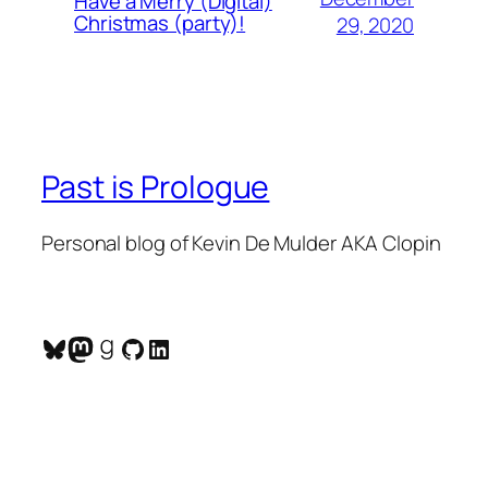
Have a Merry (Digital)
Christmas (party)!
29, 2020
Past is Prologue
Personal blog of Kevin De Mulder AKA Clopin
Bluesky
Mastodon
Goodreads
GitHub
LinkedIn