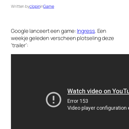
Written by
clopin
in
Game
Google lanceert een game:
Ingress
. Een
weekje geleden verscheen plotseling deze
‘trailer’: