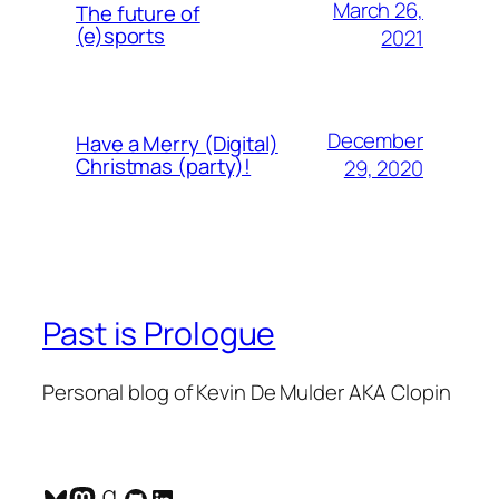
March 26,
The future of
(e)sports
2021
December
Have a Merry (Digital)
Christmas (party)!
29, 2020
Past is Prologue
Personal blog of Kevin De Mulder AKA Clopin
Bluesky
Mastodon
Goodreads
GitHub
LinkedIn