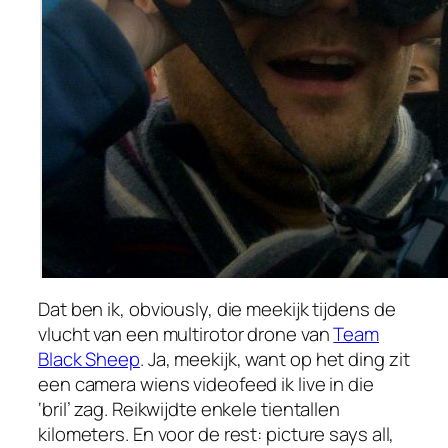
Dat ben ik, obviously, die meekijk tijdens de
vlucht van een multirotor drone van
Team
Black Sheep
. Ja, meekijk, want op het ding zit
een camera wiens videofeed ik live in die
‘bril’ zag. Reikwijdte enkele tientallen
kilometers. En voor de rest: picture says all,