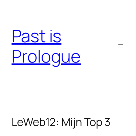
Skip
to
content
Past is
Prologue
LeWeb12: Mijn Top 3