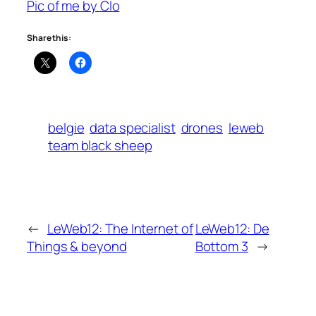
Pic of me by Clo
Share this:
belgie
data specialist
drones
leweb
team black sheep
←
LeWeb12: The Internet of
LeWeb12: De
Things & beyond
Bottom 3
→