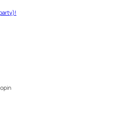
party)!
lopin