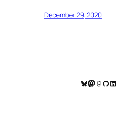
December 29, 2020
Bluesky
Mastodon
Goodreads
GitHub
LinkedI