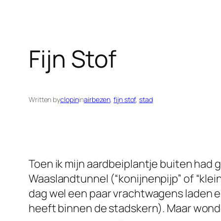
Fijn Stof
Written by
clopin
in
airbezen
, 
fijn stof
, 
stad
Toen ik mijn aardbeiplantje buiten had g
Waaslandtunnel (“konijnenpijp” of “klei
dag wel een paar vrachtwagens laden en
heeft binnen de stadskern). Maar wond