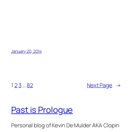
January 20, 2014
1
2
3
…
82
Next Page
→
Past is Prologue
Personal blog of Kevin De Mulder AKA Clopin