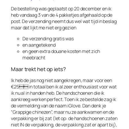
De bestelling was geplaatst op 20 december en ik
heb vandaag 3 van de 4 pakketjes afgehaald op de
post. De verzending neemt dus wel wat tijd in beslag
maar dat lijkt me niet erg gezien
De verzending gratis was
en aangetekend
en geen extra douane kosten met zich
meebracht
Maar trekt het op iets?
Ik heb de jas nog niet aangekregen, maar voor een
€25 in totaal ben ik al zeer enthousiast voor wat
ik nu al in handen heb. De handschoenen die ik
aankreeg werken perfect. Toen ik ze bestelde zag ik
de vermelding van de naam iGlove. Dan denk je
“Grappige chinezen”, maar nu ze aankwamen en de
verpakking er bij zat (let op: de handschoenen zaten
niet IN de verpakking, de verpakking zat er apart bij),