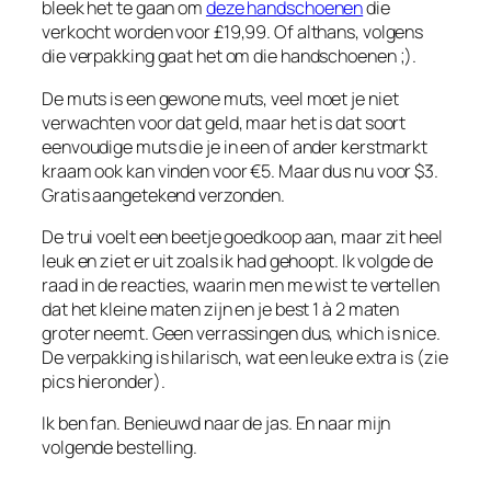
bleek het te gaan om
deze handschoenen
die
verkocht worden voor £19,99. Of althans, volgens
die verpakking gaat het om die handschoenen ;).
De muts is een gewone muts, veel moet je niet
verwachten voor dat geld, maar het is dat soort
eenvoudige muts die je in een of ander kerstmarkt
kraam ook kan vinden voor €5. Maar dus nu voor $3.
Gratis aangetekend verzonden.
De trui voelt een beetje goedkoop aan, maar zit heel
leuk en ziet er uit zoals ik had gehoopt. Ik volgde de
raad in de reacties, waarin men me wist te vertellen
dat het kleine maten zijn en je best 1 à 2 maten
groter neemt. Geen verrassingen dus, which is nice.
De verpakking is hilarisch, wat een leuke extra is (zie
pics hieronder).
Ik ben fan. Benieuwd naar de jas. En naar mijn
volgende bestelling.