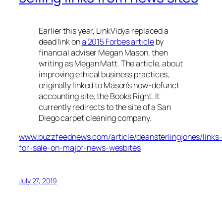
Earlier this year, LinkVidya replaced a
dead link on
a 2015 Forbes article
by
financial adviser Megan Mason, then
writing as Megan Matt. The article, about
improving ethical business practices,
originally linked to Mason’s now-defunct
accounting site, the Books Right. It
currently redirects to the site of a San
Diego carpet cleaning company.
www.buzzfeednews.com/article/deansterlingjones/links
for-sale-on-major-news-wesbites
July 27, 2019