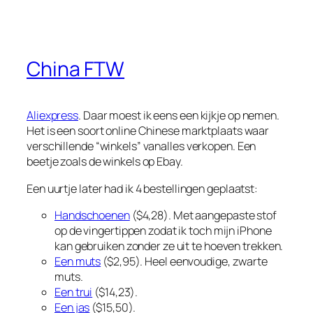
China FTW
Aliexpress
. Daar moest ik eens een kijkje op nemen.
Het is een soort online Chinese marktplaats waar
verschillende “winkels” vanalles verkopen. Een
beetje zoals de winkels op Ebay.
Een uurtje later had ik 4 bestellingen geplaatst:
Handschoenen
($4,28). Met aangepaste stof
op de vingertippen zodat ik toch mijn iPhone
kan gebruiken zonder ze uit te hoeven trekken.
Een muts
($2,95). Heel eenvoudige, zwarte
muts.
Een trui
($14,23).
Een jas
($15,50).