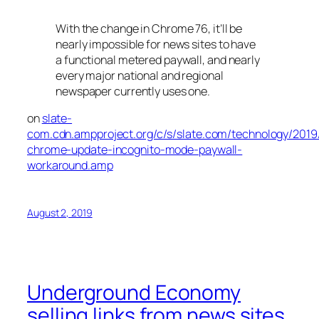
With the change in Chrome 76, it’ll be
nearly impossible for news sites to have
a functional metered paywall, and nearly
every major national and regional
newspaper currently uses one.
on
slate-
com.cdn.ampproject.org/c/s/slate.com/technology/2019
chrome-update-incognito-mode-paywall-
workaround.amp
August 2, 2019
Underground Economy
selling links from news sites