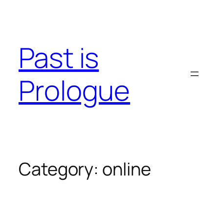
Skip
to
content
Past is
Prologue
Category:
online