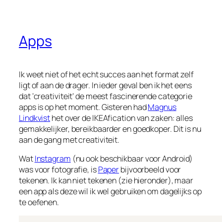
Apps
Ik weet niet of het echt succes aan het format zelf
ligt of aan de drager. In ieder geval ben ik het eens
dat ‘creativiteit’ de meest fascinerende categorie
apps is op het moment. Gisteren had
Magnus
Lindkvist
het over de IKEAfication van zaken: alles
gemakkelijker, bereikbaarder en goedkoper. Dit is nu
aan de gang met creativiteit.
Wat
Instagram
(nu ook beschikbaar voor Android)
was voor fotografie, is
Paper
bijvoorbeeld voor
tekenen. Ik kan niet tekenen (zie hieronder), maar
een app als deze wil ik wel gebruiken om dagelijks op
te oefenen.