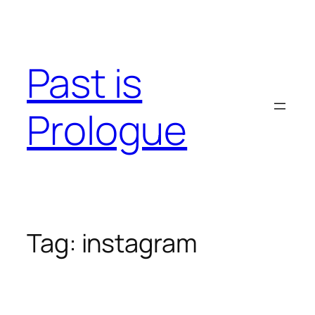
Skip
to
content
Past is
Prologue
Tag:
instagram