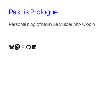
Past is Prologue
Personal blog of Kevin De Mulder AKA Clopin
Bluesky
Mastodon
Goodreads
GitHub
LinkedIn