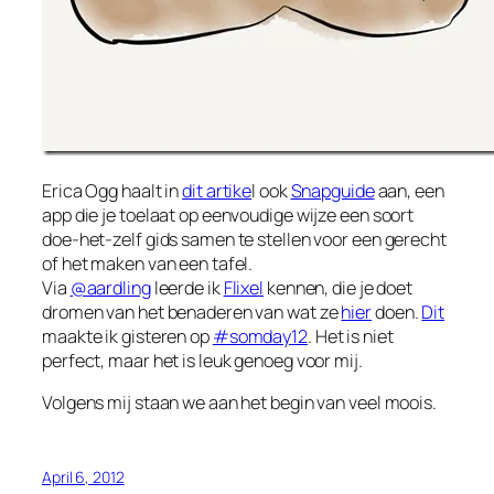
Erica Ogg haalt in
dit artike
l ook
Snapguide
aan, een
app die je toelaat op eenvoudige wijze een soort
doe-het-zelf gids samen te stellen voor een gerecht
of het maken van een tafel.
Via
@aardling
leerde ik
Flixel
kennen, die je doet
dromen van het benaderen van wat ze
hier
doen.
Dit
maakte ik gisteren op
#somday12
. Het is niet
perfect, maar het is leuk genoeg voor mij.
Volgens mij staan we aan het begin van veel moois.
April 6, 2012