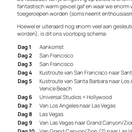
fantastisch warm gevoel gaf en waar we enorm 
toegeroepen worden (soms neemt enthousiasme o
Hoewel er uiteraard nog enorm veel aan gesleut
worden), is dit ons voorlopig schema:
Dag 1
Aankomst
Dag 2
San Francisco
Dag 3
San Francisco
Dag 4
Kustroute van San Francisco naar Sant
Dag 5
Kustroute van Santa Barbara naar Los 
Venice Beach
Dag 6
Universal Studios + Hollywood
Dag 7
Van Los Angeles naar Las Vegas
Dag 8
Las Vegas
Dag 9
Van Las Vegas naar Grand Canyon/Zio
Dag 10
Van Grand Canyon/Zion (?) naar Las 