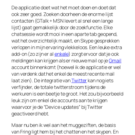
De applicatie doet wat het moet doen en doet dat
ook zeer goed. Zoeken doorheen de enorme lijst
contacten (GTalk + MSN levert al snel een lange
lijst) gaat gemakkelijk door de zoekfunctie. Elke
chatsessie wordt mooi in een aparte tab geopend,
wat het overzichtelijk maakt, en Skype gesprekken
verlopen in mijn ervaring vlekkeloos. Een leuke extra
add-on (zo zijn er al
enkele
) zorgt ervoor dat je ook
meldingen kan krijgen als er nieuwe mail op je
Gmail
account binnenkomt (hoewel ik de applicatie er wel
van verdenk dat het enkel de meest recente mail
laat zien). De integratie van
Twitter
kan nog iets
verfijnder, de totale twitterstroom tijdens de
werkuren is een beetje te groot. Het zou bijvoorbeeld
leuk zijn om enkel die accounts aan te krijgen
waarvoor je de “Device updates” bij Twitter
geactiveerd hebt.
Maar nu ben ik wel aan het muggeziften, de basis
van Fring ligt hem bij het chatten en het skypen. En