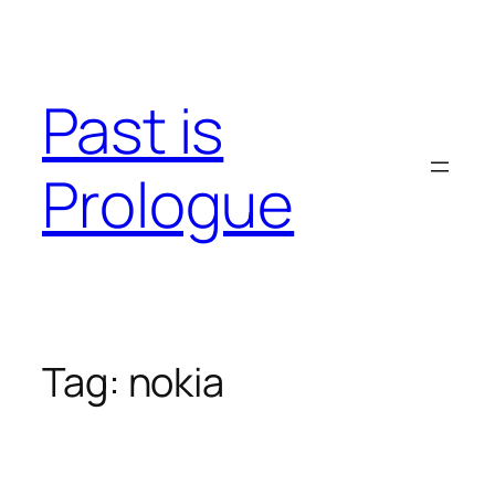
Skip
to
content
Past is
Prologue
Tag:
nokia