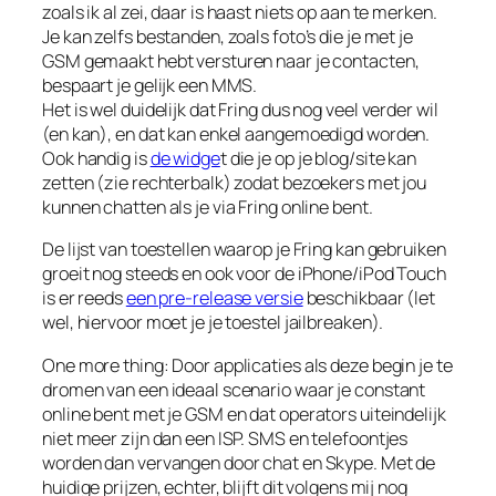
zoals ik al zei, daar is haast niets op aan te merken.
Je kan zelfs bestanden, zoals foto’s die je met je
GSM gemaakt hebt versturen naar je contacten,
bespaart je gelijk een MMS.
Het is wel duidelijk dat Fring dus nog veel verder wil
(en kan), en dat kan enkel aangemoedigd worden.
Ook handig is
de widge
t die je op je blog/site kan
zetten (zie rechterbalk) zodat bezoekers met jou
kunnen chatten als je via Fring online bent.
De lijst van toestellen waarop je Fring kan gebruiken
groeit nog steeds en ook voor de iPhone/iPod Touch
is er reeds
een pre-release versie
beschikbaar (let
wel, hiervoor moet je je toestel jailbreaken).
One more thing: Door applicaties als deze begin je te
dromen van een ideaal scenario waar je constant
online bent met je GSM en dat operators uiteindelijk
niet meer zijn dan een ISP. SMS en telefoontjes
worden dan vervangen door chat en Skype. Met de
huidige prijzen, echter, blijft dit volgens mij nog