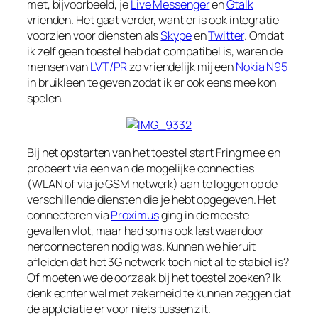
met, bijvoorbeeld, je
Live Messenger
en
Gtalk
vrienden. Het gaat verder, want er is ook integratie
voorzien voor diensten als
Skype
en
Twitter
. Omdat
ik zelf geen toestel heb dat compatibel is, waren de
mensen van
LVT/PR
zo vriendelijk mij een
Nokia N95
in bruikleen te geven zodat ik er ook eens mee kon
spelen.
Bij het opstarten van het toestel start Fring mee en
probeert via een van de mogelijke connecties
(WLAN of via je GSM netwerk) aan te loggen op de
verschillende diensten die je hebt opgegeven. Het
connecteren via
Proximus
ging in de meeste
gevallen vlot, maar had soms ook last waardoor
herconnecteren nodig was. Kunnen we hieruit
afleiden dat het 3G netwerk toch niet al te stabiel is?
Of moeten we de oorzaak bij het toestel zoeken? Ik
denk echter wel met zekerheid te kunnen zeggen dat
de applciatie er voor niets tussen zit.