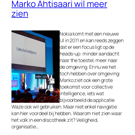
Marko Ahtisaari wil meer
zien
Nokia komt met een nieuwe
UI in 2011 en kan reeds zeggen
dat er een focus ligt op de
heads-up: minder aandacht
naar the toestel, meer naar
de omgeving. En nu we het
toch hebben over omgeving:
Marko ziet ook een grote
toekomst voor collective
intelligence, iets wat
bijvoorbeeld de applicatie
Waze ook wil gebruiken. Maar niet enkel navigatie
kan hier voordeel bij hebben. Waarom niet zien waar
het volk in een discotheek zit? Veiligheid,
organisatie…