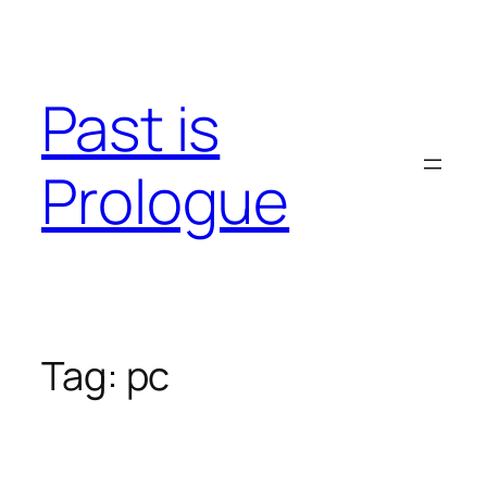
Skip
to
content
Past is
Prologue
Tag:
pc