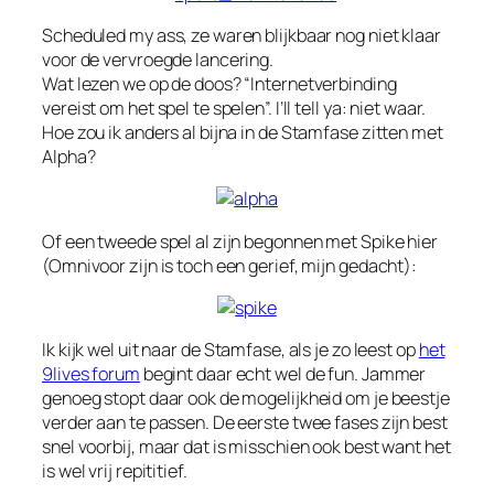
Scheduled my ass, ze waren blijkbaar nog niet klaar
voor de vervroegde lancering.
Wat lezen we op de doos? “Internetverbinding
vereist om het spel te spelen”. I’ll tell ya: niet waar.
Hoe zou ik anders al bijna in de Stamfase zitten met
Alpha?
Of een tweede spel al zijn begonnen met Spike hier
(Omnivoor zijn is toch een gerief, mijn gedacht):
Ik kijk wel uit naar de Stamfase, als je zo leest op
het
9lives forum
begint daar echt wel de fun. Jammer
genoeg stopt daar ook de mogelijkheid om je beestje
verder aan te passen. De eerste twee fases zijn best
snel voorbij, maar dat is misschien ook best want het
is wel vrij repititief.