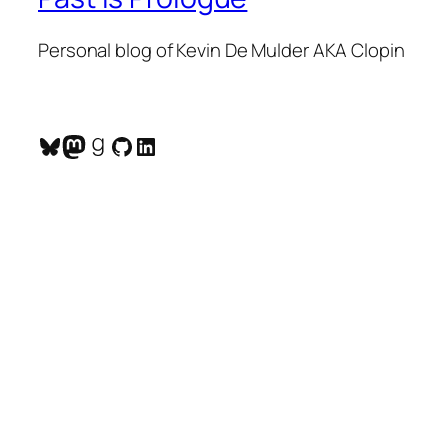
Personal blog of Kevin De Mulder AKA Clopin
Bluesky
Mastodon
Goodreads
GitHub
LinkedIn